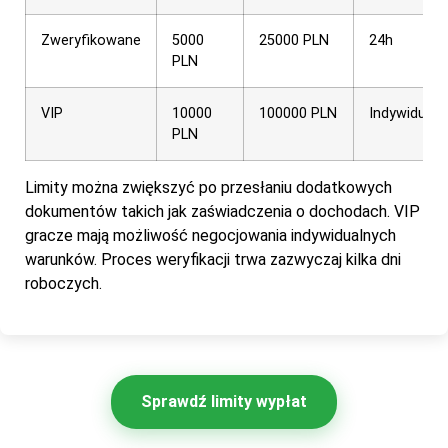
Zweryfikowane
5000
25000 PLN
24h
PLN
VIP
10000
100000 PLN
Indywidualn
PLN
Limity można zwiększyć po przesłaniu dodatkowych
dokumentów takich jak zaświadczenia o dochodach. VIP
gracze mają możliwość negocjowania indywidualnych
warunków. Proces weryfikacji trwa zazwyczaj kilka dni
roboczych.
Sprawdź limity wypłat