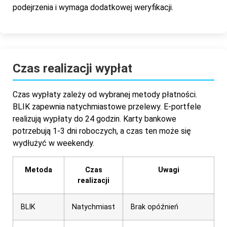
podejrzenia i wymaga dodatkowej weryfikacji.
Czas realizacji wypłat
Czas wypłaty zależy od wybranej metody płatności.
BLIK zapewnia natychmiastowe przelewy. E-portfele
realizują wypłaty do 24 godzin. Karty bankowe
potrzebują 1-3 dni roboczych, a czas ten może się
wydłużyć w weekendy.
Metoda
Czas
Uwagi
realizacji
BLIK
Natychmiast
Brak opóźnień