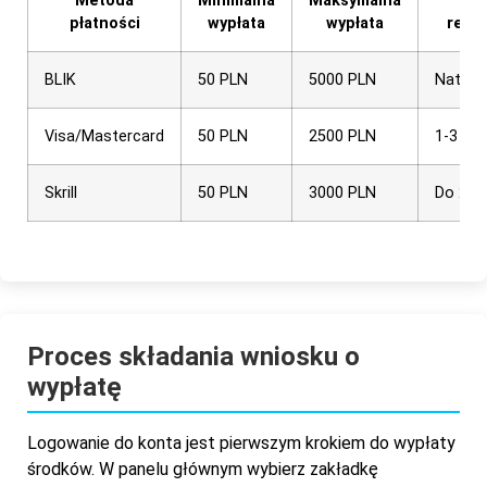
Metoda
Minimalna
Maksymalna
Cz
płatności
wypłata
wypłata
reali
BLIK
50 PLN
5000 PLN
Natych
Visa/Mastercard
50 PLN
2500 PLN
1-3 dni
Skrill
50 PLN
3000 PLN
Do 24h
Proces składania wniosku o
wypłatę
Logowanie do konta jest pierwszym krokiem do wypłaty
środków. W panelu głównym wybierz zakładkę