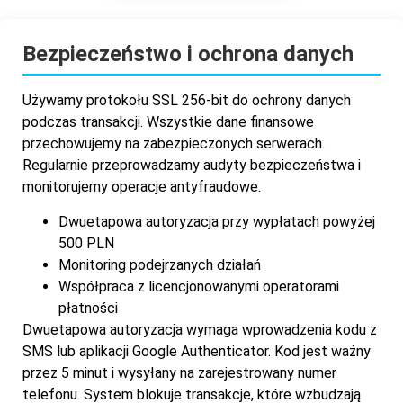
Bezpieczeństwo i ochrona danych
Używamy protokołu SSL 256-bit do ochrony danych
podczas transakcji. Wszystkie dane finansowe
przechowujemy na zabezpieczonych serwerach.
Regularnie przeprowadzamy audyty bezpieczeństwa i
monitorujemy operacje antyfraudowe.
Dwuetapowa autoryzacja przy wypłatach powyżej
500 PLN
Monitoring podejrzanych działań
Współpraca z licencjonowanymi operatorami
płatności
Dwuetapowa autoryzacja wymaga wprowadzenia kodu z
SMS lub aplikacji Google Authenticator. Kod jest ważny
przez 5 minut i wysyłany na zarejestrowany numer
telefonu. System blokuje transakcje, które wzbudzają