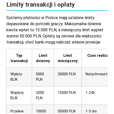
Limity transakcji i opłaty
Systemy płatności w Polsce mają ustalone limity
dopasowane do potrzeb graczy. Maksymalna dzienna
kwota wpłat to 15 000 PLN, a miesięczny limit wypłat
wynosi 50 000 PLN. Opłaty są zerowe dla większości
transakcji, choć banki mogą naliczać własne prowizje.
Typ
Limit
Limit
Czas realizacji
transakcji
dzienny
miesięczny
Wpłaty
5000
30000 PLN
Natychmiastow
BLIK
PLN
Wypłaty
2000
15000 PLN
1-24h
BLIK
PLN
Przelew
10000
50000 PLN
1-3 dni