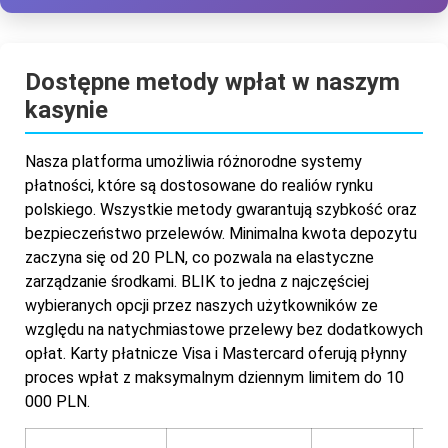
Dostępne metody wpłat w naszym
kasynie
Nasza platforma umożliwia różnorodne systemy
płatności, które są dostosowane do realiów rynku
polskiego. Wszystkie metody gwarantują szybkość oraz
bezpieczeństwo przelewów. Minimalna kwota depozytu
zaczyna się od 20 PLN, co pozwala na elastyczne
zarządzanie środkami. BLIK to jedna z najczęściej
wybieranych opcji przez naszych użytkowników ze
względu na natychmiastowe przelewy bez dodatkowych
opłat. Karty płatnicze Visa i Mastercard oferują płynny
proces wpłat z maksymalnym dziennym limitem do 10
000 PLN.