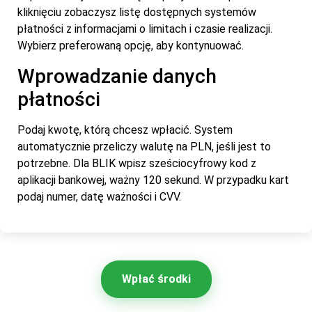
kliknięciu zobaczysz listę dostępnych systemów
płatności z informacjami o limitach i czasie realizacji.
Wybierz preferowaną opcję, aby kontynuować.
Wprowadzanie danych
płatności
Podaj kwotę, którą chcesz wpłacić. System
automatycznie przeliczy walutę na PLN, jeśli jest to
potrzebne. Dla BLIK wpisz sześciocyfrowy kod z
aplikacji bankowej, ważny 120 sekund. W przypadku kart
podaj numer, datę ważności i CVV.
Wpłać środki