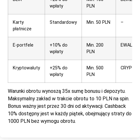
wpłaty
PLN
Karty
Standardowy
Min. 50 PLN
–
płatnicze
E-portfele
+10% do
Min. 200
EWALLET
wpłaty
PLN
Kryptowaluty
+25% do
Min. 500
CRYPTO
wpłaty
PLN
Warunki obrotu wynoszą 35x sumę bonusu i depozytu.
Maksymalny zakład w trakcie obrotu to 10 PLN na spin.
Bonus ważny jest przez 30 dni od aktywacji. Cashback
10% dostępny jest w każdy piątek, obejmujący straty do
1000 PLN bez wymogu obrotu.