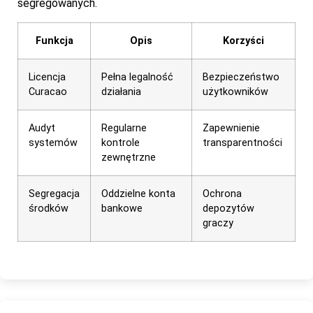
segregowanych.
Funkcja
Opis
Korzyści
Licencja
Pełna legalność
Bezpieczeństwo
Curacao
działania
użytkowników
Audyt
Regularne
Zapewnienie
systemów
kontrole
transparentności
zewnętrzne
Segregacja
Oddzielne konta
Ochrona
środków
bankowe
depozytów
graczy