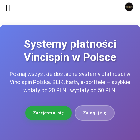
Systemy płatności
Vincispin w Polsce
Poznaj wszystkie dostępne systemy płatności w
Vincispin Polska. BLIK, karty, e-portfele – szybkie
wpłaty od 20 PLN i wypłaty od 50 PLN.
Zarejestruj się
Zaloguj się